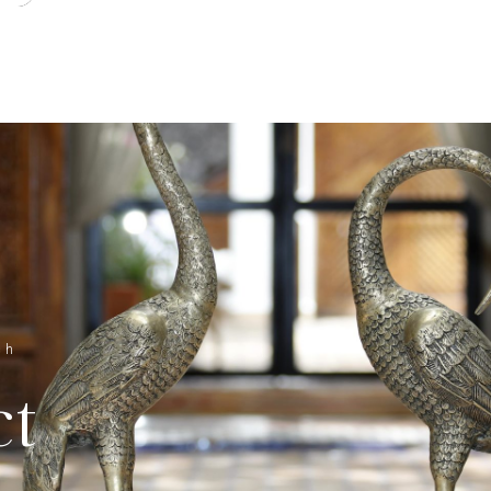
ch
ct