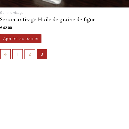
Gamme visage
Serum anti-age Huile de graine de figue
€
42.00
Ajouter au panier
←
1
2
3