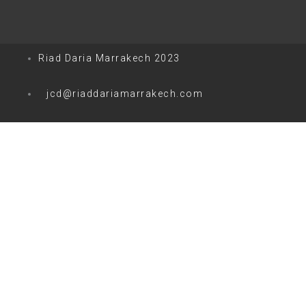
Riad Daria Marrakech 2023
jcd@riaddariamarrakech.com
0
0
Votre panier
Votre panier est vide
Retour à la boutique
Continuer les achats