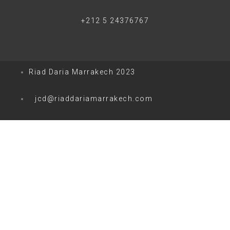
+212 5 24376767
Riad Daria Marrakech 2023
jcd@riaddariamarrakech.com
0
0
Votre panier
Votre panier est vide
Retour à la boutique