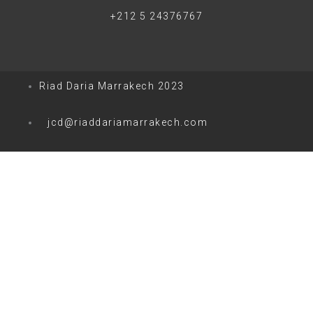
+212 5 24376767
Riad Daria Marrakech 2023
jcd@riaddariamarrakech.com
0
0
Votre panier
Votre panier est vide
Retour à la boutique
Continuer les achats