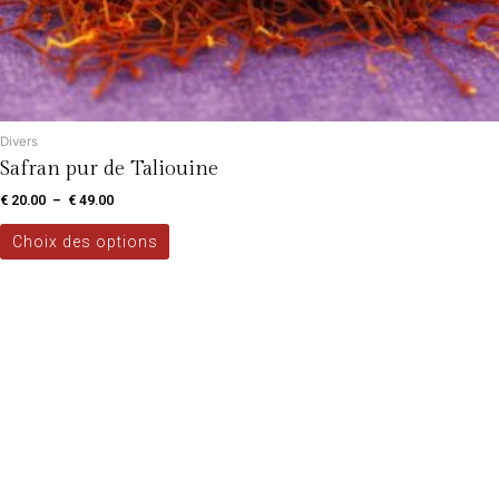
Divers
Safran pur de Taliouine
€
20.00
–
€
49.00
Choix des options