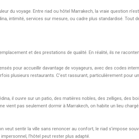
ur du voyage. Entre riad ou hôtel Marrakech, la vraie question n’es
na, intimité, services sur mesure, ou cadre plus standardisé. Tout 
mplacement et des prestations de qualité. En réalité, ils ne raconte
pensés pour accueillir davantage de voyageurs, avec des codes inter
arfois plusieurs restaurants. C’est rassurant, particulièrement pour 
édina, il ouvre sur un patio, des matières nobles, des zelliges, des bo
ne vient pas seulement dormir à Marrakech, on habite un lieu chargé 
n veut sentir la ville sans renoncer au confort, le riad s’impose sou
mpersonnel, l’hôtel peut rester plus adapté.