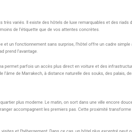
s très variés. Il existe des hôtels de luxe remarquables et des riads
moins de l’étiquette que de vos attentes concrètes.
et un fonctionnement sans surprise, l’hôtel offre un cadre simple à l
riad prend l’avantage.
na permet parfois un accès plus direct en voiture et des infrastructur
de l’âme de Marrakech, à distance naturelle des souks, des palais, 
artier plus moderne. Le matin, on sort dans une ville encore douce, l
d’oranger accompagnent les premiers pas. Cette proximité transforme 
 visites et l’hébergement. Dans ce cas, un hôtel plus excentré peut of