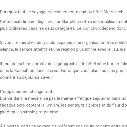
Pourquoi tant de voyageurs hésitent entre riad ou hôtel Marrakech
Cette hésitation est légitime, car Marrakech offre des établissement
plus ordinaires dans les deux catégories. Le bon choix dépend donc 
Si vous recherchez de grands espaces, une organisation très codifiée 
silence, le service attentif et une relation plus intime avec le lieu, le 
Il faut aussi tenir compte de la géographie. Un hôtel situé hors médi
dans la Kasbah ou dans le cœur historique vous place au plus près 
donnent au séjour sa saveur.
L’emplacement change tout
Dormir dans la médina n’a pas le même effet que séjourner dans un qu
façades ocre captent la lumière, les senteurs d’épices et de fleur 
plutôt qu’en simple programme.
À l’inverse, certains voyageurs préfèrent une coupure nette entre les